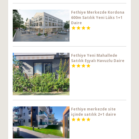
Fethiye Merkezde Kordona
600m Satılık Yeni Lüks 1+1
Daire




Fethiye Yeni Mahallede
Satılık Eşyalı Havuzlu Daire




Fethiye merkezde site
içinde satılık 2+1 daire



