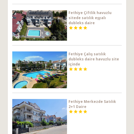
Fethiye Çiftlik havuzlu
sitede satılık eşyalı
dubleks daire




Fethiye Çalış satılık
dubleks daire havuzlu site
içinde




Fethiye Merkezde Satılık
2+1 Daire



