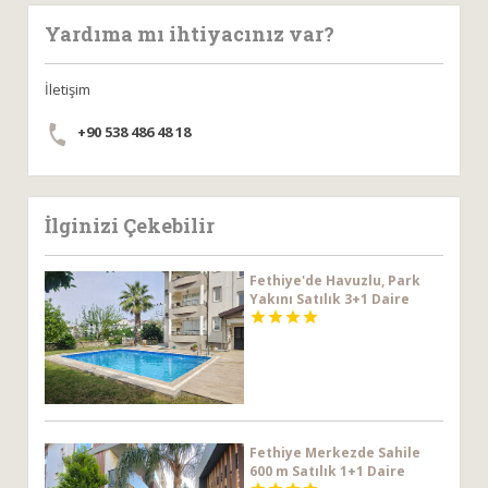
Yardıma mı ihtiyacınız var?
İletişim
+90 538 486 48 18
İlginizi Çekebilir
Fethiye'de Havuzlu, Park
Yakını Satılık 3+1 Daire




Fethiye Merkezde Sahile
600 m Satılık 1+1 Daire