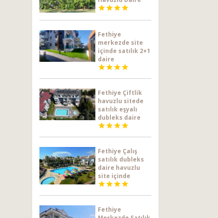




Fethiye
merkezde site
içinde satılık 2+1
daire




Fethiye Çiftlik
havuzlu sitede
satılık eşyalı
dubleks daire




Fethiye Çalış
satılık dubleks
daire havuzlu
site içinde




Fethiye
Merkezde Satılık