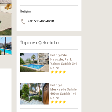
İletişim
+90 538 486 48 18
İlginizi Çekebilir
Fethiye'de
Havuzlu, Park
Yakını Satılık 3+1
Daire




Fethiye
Merkezde Sahile
600 m Satılık 1+1
Daire



