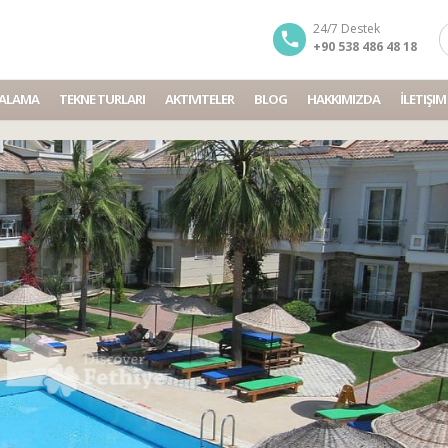
24/7 Destek
+90 538 486 48 18
IRALAMA
TEKNE TURLARI
AKTIVITELER
BLOG
HAKKIMIZDA
İLETIŞIM