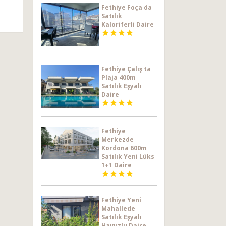
Fethiye Foça da
Satılık
Kaloriferli Daire




Fethiye Çalış ta
Plaja 400m
Satılık Eşyalı
Daire




Fethiye
Merkezde
Kordona 600m
Satılık Yeni Lüks
1+1 Daire




Fethiye Yeni
Mahallede
Satılık Eşyalı
Havuzlu Daire