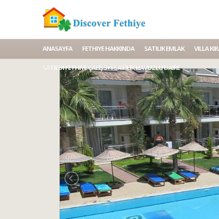
ANASAYFA
FETHIYE HAKKINDA
SATILIK EMLAK
VILLA K
SATILDI FETHIYE ÇALIŞ 3+1 SATILIK HAVUZLU DAIRE