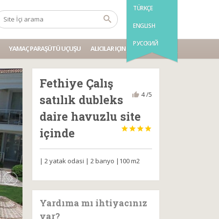
TÜRKÇE
ENGLISH
РУССКИЙ
YAMAÇ PARAŞÜTÜ UÇUŞU
ALICILAR IÇIN BILGI
Fethiye Çalış
4 /5
satılık dubleks
daire havuzlu site




içinde
| 2 yatak odasi | 2 banyo |100 m2
Yardıma mı ihtiyacınız
var?