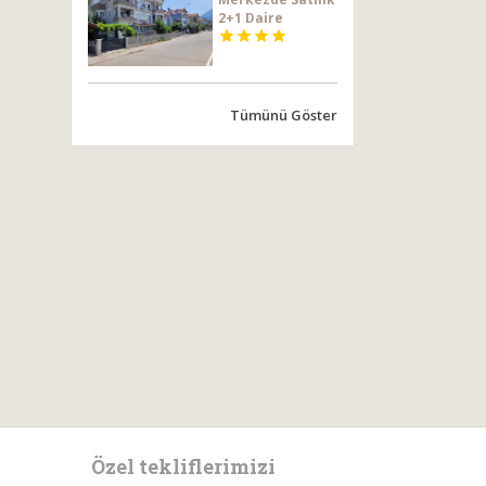
2+1 Daire




Tümünü Göster
Özel tekliflerimizi