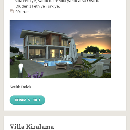
villa Fethiye
,
Satılık daire villa yazlık arsa Ovacık
Öludeniz Fethiye Türkiye
,
0 Yorum
Satılık Emlak
DEVAMINI OKU
Villa Kiralama