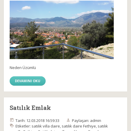
Neden Üzümlü
DEVAMINI OKU
Satılık Emlak
Tarih: 12.03.2018 16:59:33
Paylaşan: admin
Etiketler:
satılık vılla daıre
,
satılık daire Fethiye
,
satılık