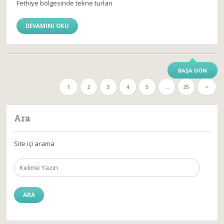
Fethiye bölgesinde tekne turları
DEVAMINI OKU
BAŞA DÖN
1
2
3
4
5
...
25
>
Ara
Site içi arama