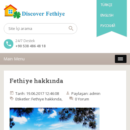
TÜRKÇE
ENGLISH
РУССКИЙ
24/7 Destek
+90 538 486 48 18
Main Menu
Fethiye hakkında
Tarih: 19.06.2017 12:46:08
Paylaşan: admin
Etiketler:
Fethiye hakkında
,
0 Yorum